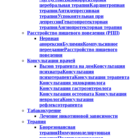
церебральная терапия
Кардиотропная
терапия
Антидепрессивная
терапия
Успокоительная при
депрессии
Гепатопротекторная
терапия
Ангиопротекторная терапия
Расстройство пищевого поведения (РПП)
Нервная
анорексия
Булимия
Компульсивное
переедание
Расстройство пищевого
поведения
Консультация врачей
Вызов терапевта на дом
Консультация
психиатра
Консультация
психотерапевта
Консультация терапевта
Консультация эндокринолога
Консультация гастроэнтеролога
Консультация остеопата
Консультация
невролога
Консультация
рефлексотерапевта
Табакокурение
Лечение никотиновой зависимости
Терапия
Биорезонансная
терапия
Иммуномоделирующая