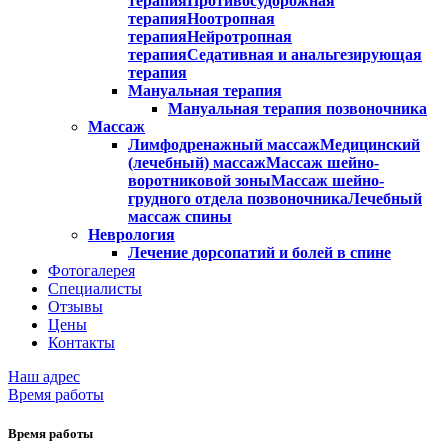
терапия
Противосудорожная
терапия
Ноотропная
терапия
Нейротропная
терапия
Седативная и анальгезирующая
терапия
Мануальная терапия
Мануальная терапия позвоночника
Массаж
Лимфодренажный массаж
Медицинский
(лечебный) массаж
Массаж шейно-
воротниковой зоны
Массаж шейно-
грудного отдела позвоночника
Лечебный
массаж спины
Неврология
Лечение дорсопатий и болей в спине
Фотогалерея
Специалисты
Отзывы
Цены
Контакты
Наш адрес
Время работы
Время работы