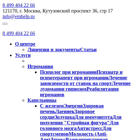
8 499 404 22 66
121170, г. Москва, Кутузовский проспект 36, стр 17
info@emhelp.ru
8 499 404 22 66
О центре
Лицензия и документы
Статьи
Услуги
Игромания
Психолог при игромании
Психиатр и
психотерапевт при игромании
Лечение
зависимости от ставок на спорт
Лечение
лудомании гипнозом
Реабилитация
игроманов
Капельницы
С железом
Энергия
Здоровая
печень
Лаеннек
Здоровое
сердце
Золушка
Для иммунитета
Для
похудения "Стройная фигура"
Для
головного мозга
Антистресс
Для
спортсменов
Молодость (Anti-
Age)
Детокс
Вазокорректорная