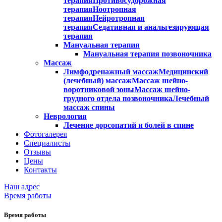
терапия
Противосудорожная
терапия
Ноотропная
терапия
Нейротропная
терапия
Седативная и анальгезирующая
терапия
Мануальная терапия
Мануальная терапия позвоночника
Массаж
Лимфодренажный массаж
Медицинский
(лечебный) массаж
Массаж шейно-
воротниковой зоны
Массаж шейно-
грудного отдела позвоночника
Лечебный
массаж спины
Неврология
Лечение дорсопатий и болей в спине
Фотогалерея
Специалисты
Отзывы
Цены
Контакты
Наш адрес
Время работы
Время работы