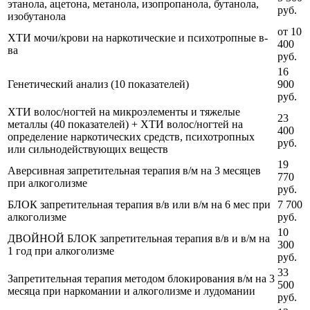
этанола, ацетона, метанола, изопропанола, бутанола,
руб.
изобутанола
от 10
ХТИ мочи/крови на наркотические и психотропные в-
400
ва
руб.
16
Генетический анализ (10 показателей)
900
руб.
ХТИ волос/ногтей на микроэлементы и тяжелые
23
металлы (40 показателей) + ХТИ волос/ногтей на
400
определение наркотических средств, психотропных
руб.
или сильнодействующих веществ
19
Аверсивная запретительная терапия в/м на 3 месяцев
770
при алкоголизме
руб.
БЛОК запретительная терапия в/в или в/м на 6 мес при
7 700
алкоголизме
руб.
10
ДВОЙНОЙ БЛОК запретительная терапия в/в и в/м на
300
1 год при алкоголизме
руб.
33
Запретительная терапия методом блокирования в/м на 3
500
месяца при наркомании и алкоголизме и лудомании
руб.