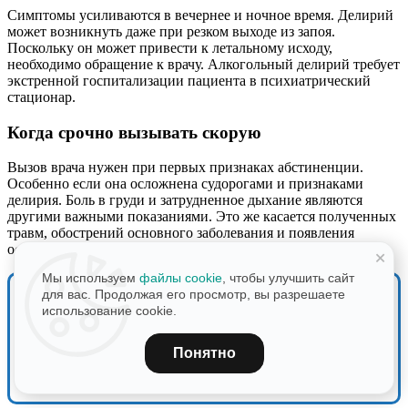
Симптомы усиливаются в вечернее и ночное время. Делирий
может возникнуть даже при резком выходе из запоя.
Поскольку он может привести к летальному исходу,
необходимо обращение к врачу. Алкогольный делирий требует
экстренной госпитализации пациента в психиатрический
стационар.
Когда срочно вызывать скорую
Вызов врача нужен при первых признаках абстиненции.
Особенно если она осложнена судорогами и признаками
делирия. Боль в груди и затрудненное дыхание являются
другими важными показаниями. Это же касается полученных
травм, обострений основного заболевания и появления
осложнений со стороны психики.
+
Мы используем
файлы cookie
, чтобы улучшить сайт
для вас. Продолжая его просмотр, вы разрешаете
Нужна срочная консультация?
использование cookie.
Понятно
Узнайте все варианты лечения и стоимость услуг
8 499 404 22 66