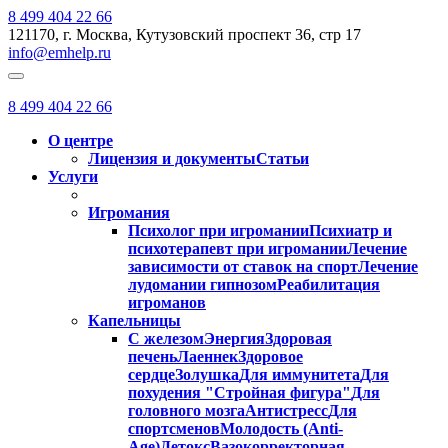
8 499 404 22 66
121170, г. Москва, Кутузовский проспект 36, стр 17
info@emhelp.ru
8 499 404 22 66
О центре
Лицензия и документы
Статьи
Услуги
Игромания
Психолог при игромании
Психиатр и
психотерапевт при игромании
Лечение
зависимости от ставок на спорт
Лечение
лудомании гипнозом
Реабилитация
игроманов
Капельницы
С железом
Энергия
Здоровая
печень
Лаеннек
Здоровое
сердце
Золушка
Для иммунитета
Для
похудения "Стройная фигура"
Для
головного мозга
Антистресс
Для
спортсменов
Молодость (Anti-
Age)
Детокс
Вазокорректорная