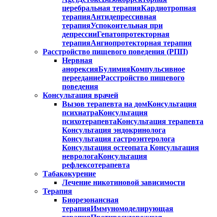
церебральная терапия
Кардиотропная
терапия
Антидепрессивная
терапия
Успокоительная при
депрессии
Гепатопротекторная
терапия
Ангиопротекторная терапия
Расстройство пищевого поведения (РПП)
Нервная
анорексия
Булимия
Компульсивное
переедание
Расстройство пищевого
поведения
Консультация врачей
Вызов терапевта на дом
Консультация
психиатра
Консультация
психотерапевта
Консультация терапевта
Консультация эндокринолога
Консультация гастроэнтеролога
Консультация остеопата
Консультация
невролога
Консультация
рефлексотерапевта
Табакокурение
Лечение никотиновой зависимости
Терапия
Биорезонансная
терапия
Иммуномоделирующая