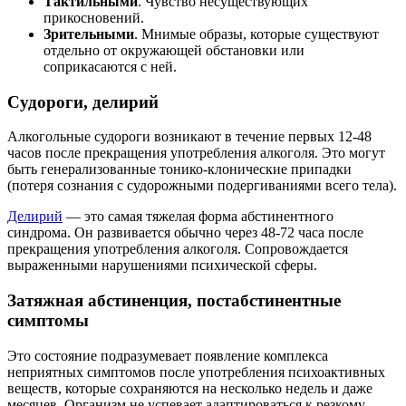
Тактильными
. Чувство несуществующих
прикосновений.
Зрительными
. Мнимые образы, которые существуют
отдельно от окружающей обстановки или
соприкасаются с ней.
Судороги, делирий
Алкогольные судороги возникают в течение первых 12-48
часов после прекращения употребления алкоголя. Это могут
быть генерализованные тонико-клонические припадки
(потеря сознания с судорожными подергиваниями всего тела).
Делирий
— это самая тяжелая форма абстинентного
синдрома. Он развивается обычно через 48-72 часа после
прекращения употребления алкоголя. Сопровождается
выраженными нарушениями психической сферы.
Затяжная абстиненция, постабстинентные
симптомы
Это состояние подразумевает появление комплекса
неприятных симптомов после употребления психоактивных
веществ, которые сохраняются на несколько недель и даже
месяцев. Организм не успевает адаптироваться к резкому