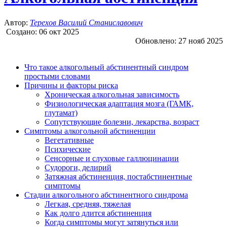
Автор:
Терехов Василий Станиславович
Создано:
06 окт 2025
Обновлено:
27 нояб 2025
Что такое алкогольный абстинентный синдром
простыми словами
Причины и факторы риска
Хроническая алкогольная зависимость
Физиологическая адаптация мозга (ГАМК,
глутамат)
Сопутствующие болезни, лекарства, возраст
Симптомы алкогольной абстиненции
Вегетативные
Психические
Сенсорные и слуховые галлюцинации
Судороги, делирий
Затяжная абстиненция, постабстинентные
симптомы
Стадии алкогольного абстинентного синдрома
Легкая, средняя, тяжелая
Как долго длится абстиненция
Когда симптомы могут затянуться или