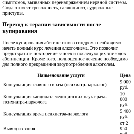
симптомов, вызванных перенапряжением нервной системы.
Сюда относят тревожность, галлюциноз, судорожные
приступы.
Переход к терапии зависимости после
купирования
После купирования абстинентного синдрома необходимо
начать полный курс лечения алкоголизма. Это позволит
предотвратить повторение запоев и последующих эпизодов
абстиненции. Кроме того, полноценное лечение необходимо
для полного прекращения злоупотребления алкоголем.
Наименование услуги
Цена
9 000
Консультация главного врача (психиатр-нарколог)
руб.
10
Консультация кандидата медицинских наук врача-
000
психиатра-нарколога
руб.
5 400
Консультация врача психиатра-нарколога
руб.
от 2
Вывод из запоя
950
руб.