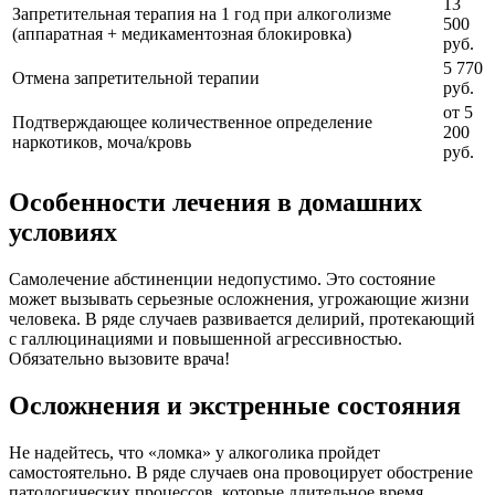
13
Запретительная терапия на 1 год при алкоголизме
500
(аппаратная + медикаментозная блокировка)
руб.
5 770
Отмена запретительной терапии
руб.
от 5
Подтверждающее количественное определение
200
наркотиков, моча/кровь
руб.
Особенности лечения в домашних
условиях
Самолечение абстиненции недопустимо. Это состояние
может вызывать серьезные осложнения, угрожающие жизни
человека. В ряде случаев развивается делирий, протекающий
с галлюцинациями и повышенной агрессивностью.
Обязательно вызовите врача!
Осложнения и экстренные состояния
Не надейтесь, что «ломка» у алкоголика пройдет
самостоятельно. В ряде случаев она провоцирует обострение
патологических процессов, которые длительное время