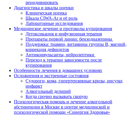
рецидивировать
Диагностика и шкалы оценки
Клиническая оценка
Шкала CIWA-Ar и её роль
Лабораторные исследования
Медицинское лечение и протоколы купирования
Детоксикация и инфузионная терапия
Препараты первой линии: бензодиазепины
Поддержка: тиамин, витамины группы B, магний,
коррекция дефицитов
Антиконвульсанты, нейролептики
Переход к терапии зависимости после
купирования
Особенности лечения в домашних условиях
Осложнения и экстренные состояния
Судороги, кома, гипертензивные кризы, инсульт,
инфаркт
Алкогольный делирий
Когда срочно вызывать скорую
Психологическая помощь и лечение алкогольной
абстиненции в Москве в центре медицинской и
психологической помощи «Синергия Здоровья»