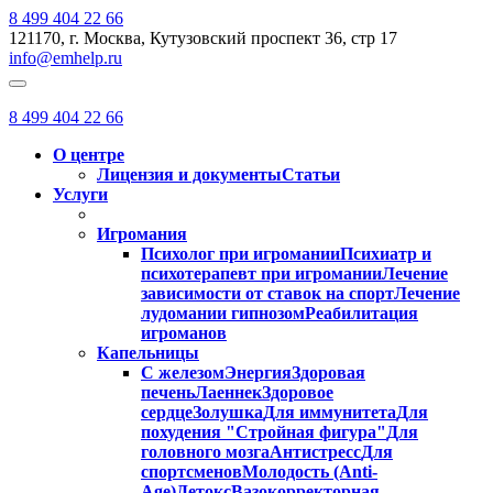
8 499 404 22 66
121170, г. Москва, Кутузовский проспект 36, стр 17
info@emhelp.ru
8 499 404 22 66
О центре
Лицензия и документы
Статьи
Услуги
Игромания
Психолог при игромании
Психиатр и
психотерапевт при игромании
Лечение
зависимости от ставок на спорт
Лечение
лудомании гипнозом
Реабилитация
игроманов
Капельницы
С железом
Энергия
Здоровая
печень
Лаеннек
Здоровое
сердце
Золушка
Для иммунитета
Для
похудения "Стройная фигура"
Для
головного мозга
Антистресс
Для
спортсменов
Молодость (Anti-
Age)
Детокс
Вазокорректорная