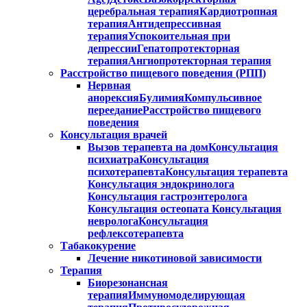
церебральная терапия
Кардиотропная
терапия
Антидепрессивная
терапия
Успокоительная при
депрессии
Гепатопротекторная
терапия
Ангиопротекторная терапия
Расстройство пищевого поведения (РПП)
Нервная
анорексия
Булимия
Компульсивное
переедание
Расстройство пищевого
поведения
Консультация врачей
Вызов терапевта на дом
Консультация
психиатра
Консультация
психотерапевта
Консультация терапевта
Консультация эндокринолога
Консультация гастроэнтеролога
Консультация остеопата
Консультация
невролога
Консультация
рефлексотерапевта
Табакокурение
Лечение никотиновой зависимости
Терапия
Биорезонансная
терапия
Иммуномоделирующая