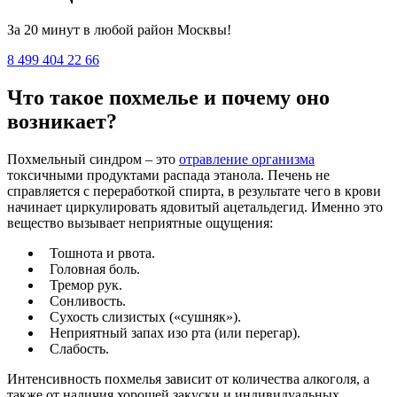
За 20 минут в любой район Москвы!
8 499 404 22 66
Что такое похмелье и почему оно
возникает?
Похмельный синдром – это
отравление организма
токсичными продуктами распада этанола. Печень не
справляется с переработкой спирта, в результате чего в крови
начинает циркулировать ядовитый ацетальдегид. Именно это
вещество вызывает неприятные ощущения:
Тошнота и рвота.
Головная боль.
Тремор рук.
Сонливость.
Сухость слизистых («сушняк»).
Неприятный запах изо рта (или перегар).
Слабость.
Интенсивность похмелья зависит от количества алкоголя, а
также от наличия хорошей закуски и индивидуальных