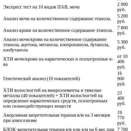
2 900
Экспресс тест на 10 видов ПАВ, моча
руб.
5 200
Анализ мочи на количественное содержание этанола.
руб.
7 800
Анализ крови на количественное содержание этанола.
руб.
Анализ мочи/крови на количественное содержание
5 300
этанола, ацетона, метанола, изопропанола, бутанола,
руб.
изобутанола
от 10
ХТИ мочи/крови на наркотические и психотропные в-
400
ва
руб.
16
Генетический анализ (10 показателей)
900
руб.
ХТИ волос/ногтей на микроэлементы и тяжелые
23
металлы (40 показателей) + ХТИ волос/ногтей на
400
определение наркотических средств, психотропных
руб.
или сильнодействующих веществ
19
Аверсивная запретительная терапия в/м на 3 месяцев
770
при алкоголизме
руб.
БЛОК запретительная терапия в/в или в/м на 6 мес при
7 700