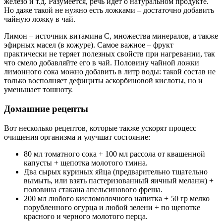
железо и т.д. Разумеется, речь идет о натуральном продукте.
Но даже такой не нужно есть ложками – достаточно добавить
чайную ложку в чай.
Лимон – источник витамина С, множества минералов, а также
эфирных масел (в кожуре). Самое важное – фрукт
практически не теряет полезных свойств при нагревании, так
что смело добавляйте его в чай. Половину чайной ложки
лимонного сока можно добавить в литр воды: такой состав не
только восполняет дефициты аскорбиновой кислоты, но и
уменьшает тошноту.
Домашние рецепты
Вот несколько рецептов, которые также ускорят процесс
очищения организма и улучшат состояние:
80 мл томатного сока + 100 мл рассола от квашенной
капусты + щепотка молотого тмина.
Два сырых куриных яйца (предварительно тщательно
вымыть, или взять пастеризованный яичный меланж) +
половина стакана апельсинового фреша.
200 мл любого кисломолочного напитка + 50 гр мелко
порубленного огурца и любой зелени + по щепотке
красного и черного молотого перца.