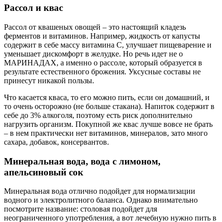
Рассол и квас
Рассол от квашеных овощей – это настоящий кладезь
ферментов и витаминов. Например, жидкость от капусты
содержит в себе массу витамина С, улучшает пищеварение и
уменьшает дискомфорт в желудке. Но речь идет не о
МАРИНАДАХ, а именно о рассоле, который образуется в
результате естественного брожения. Уксусные составы не
принесут никакой пользы.
Что касается кваса, то его можно пить, если он домашний, и
то очень осторожно (не больше стакана). Напиток содержит в
себе до 3% алкоголя, поэтому есть риск дополнительно
нагрузить организм. Покупной же квас лучше вовсе не брать
– в нем практически нет витаминов, минералов, зато много
сахара, добавок, консервантов.
Минеральная вода, вода с лимоном,
апельсиновый сок
Минеральная вода отлично подойдет для нормализации
водного и электролитного баланса. Однако внимательно
посмотрите название: столовая подойдет для
неограниченного употребления, а вот лечебную нужно пить в