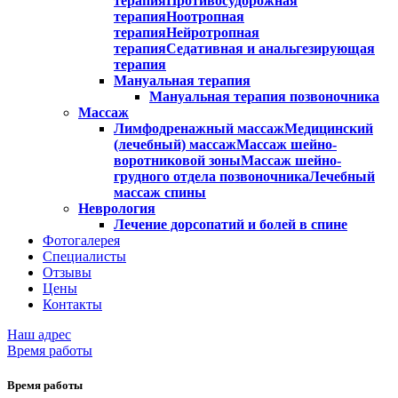
терапия
Противосудорожная
терапия
Ноотропная
терапия
Нейротропная
терапия
Седативная и анальгезирующая
терапия
Мануальная терапия
Мануальная терапия позвоночника
Массаж
Лимфодренажный массаж
Медицинский
(лечебный) массаж
Массаж шейно-
воротниковой зоны
Массаж шейно-
грудного отдела позвоночника
Лечебный
массаж спины
Неврология
Лечение дорсопатий и болей в спине
Фотогалерея
Специалисты
Отзывы
Цены
Контакты
Наш адрес
Время работы
Время работы