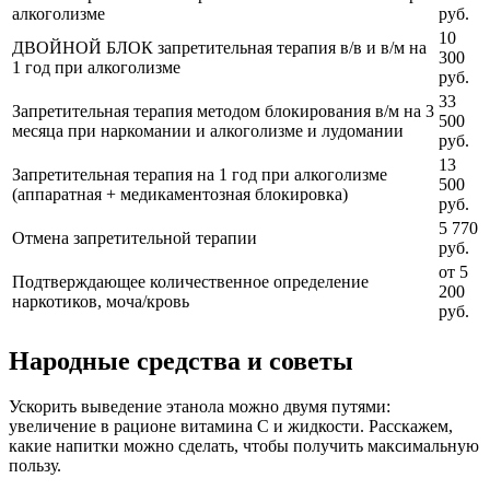
алкоголизме
руб.
10
ДВОЙНОЙ БЛОК запретительная терапия в/в и в/м на
300
1 год при алкоголизме
руб.
33
Запретительная терапия методом блокирования в/м на 3
500
месяца при наркомании и алкоголизме и лудомании
руб.
13
Запретительная терапия на 1 год при алкоголизме
500
(аппаратная + медикаментозная блокировка)
руб.
5 770
Отмена запретительной терапии
руб.
от 5
Подтверждающее количественное определение
200
наркотиков, моча/кровь
руб.
Народные средства и советы
Ускорить выведение этанола можно двумя путями:
увеличение в рационе витамина С и жидкости. Расскажем,
какие напитки можно сделать, чтобы получить максимальную
пользу.