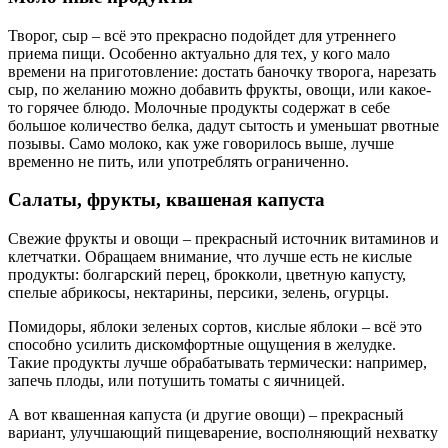
Творог, сыр – всё это прекрасно подойдет для утреннего
приема пищи. Особенно актуально для тех, у кого мало
времени на приготовление: достать баночку творога, нарезать
сыр, по желанию можно добавить фрукты, овощи, или какое-
то горячее блюдо. Молочные продукты содержат в себе
большое количество белка, дадут сытость и уменьшат рвотные
позывы. Само молоко, как уже говорилось выше, лучше
временно не пить, или употреблять ограниченно.
Салаты, фрукты, квашеная капуста
Свежие фрукты и овощи – прекрасный источник витаминов и
клетчатки. Обращаем внимание, что лучше есть не кислые
продукты: болгарский перец, брокколи, цветную капусту,
спелые абрикосы, нектарины, персики, зелень, огурцы.
Помидоры, яблоки зеленых сортов, кислые яблоки – всё это
способно усилить дискомфортные ощущения в желудке.
Такие продукты лучше обрабатывать термически: например,
запечь плоды, или потушить томаты с яичницей.
А вот квашенная капуста (и другие овощи) – прекрасный
вариант, улучшающий пищеварение, восполняющий нехватку