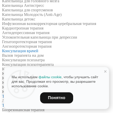
Капельница для головного мозга
Капельница Антистресс
Капельница для спортсменов
Капельница Молодость (Anti-Age)
Капельница детокс
Инфузионная вазокорректорная церебральная терапия
Кардиотропная терапия
Антидепрессивная терапия
Успокоительная капельница при депрессии
Гепатопротекторная терапия
Ангиопротекторная терапия
Консультация врачей
Вызов терапевта на дом
Консультация психиатра
Консультация психотерапевта
Консультация терапевта
+
Консультация эндокринолога
Мы используем
файлы cookie
, чтобы улучшить сайт
Консультация гастроэнтеролога
для вас. Продолжая его просмотр, вы разрешаете
Консультация остеопата
использование cookie.
Консультация невролога
Консультация рефлексотерапевта
Табакокурение
Понятно
Лечение никотиновой зависимости
Терапия
Биорезонансная терапия