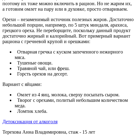
поэтому их тоже можно включить в рацион. Но не жарим их,
а готовим омлет на пару или в духовке, просто отвариваем.
Орехи – незаменимый источник полезных жиров. Достаточно
небольшой порции, например, по 5 штук миндаля, арахиса,
грецкого ореха. Не переборщите, поскольку данный продукт
достаточно жирный и калорийный. Вот примерный вариант
рациона с гречневой крупой и орешками:
Отварная гречка с куском запеченного нежирного
мяса.
Тушеные овощи.
Травяной чай, или фреш.
Горсть орехов на десерт.
Вариант с яйцами:
Омлет из 4 яиц, молока, сверху посыпать сыром.
Творог с орехами, политый небольшим количеством
меда.
Ломтик хлеба.
Детоксикация от алкоголя
Терехова Анна Владимировна, cтаж - 15 лет