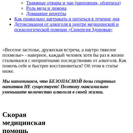
Травяные отвары и чаи (шиповник, облепиха)
Роль меда и лимона
Домашние рецепты
Как правильно завтракать и питаться в течение дня
Детоксикация от алкоголя в центре медицинской и
психологической помощи «Синергия Здоровья»
«Веселое застолье, дружеская встреча, а наутро тяжелое
похмелье» - наверное, каждый человек хотя бы раз в жизни
сталкивался с неприятными последствиями от алкоголя. Как
помочь себе и быстрее восстановиться? Об этом в статье
ниже.
Мы напоминаем, что БЕЗОПАСНОЙ дозы спиртных
напитков НЕ существует! Поэтому максимально
уменьшите количество алкоголя в своей жизни.
Скорая
медицинская
помощь