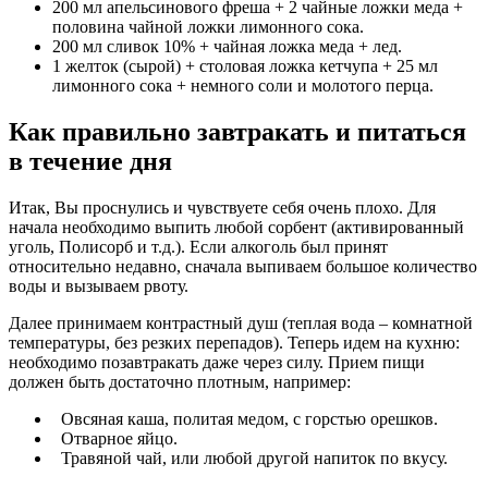
200 мл апельсинового фреша + 2 чайные ложки меда +
половина чайной ложки лимонного сока.
200 мл сливок 10% + чайная ложка меда + лед.
1 желток (сырой) + столовая ложка кетчупа + 25 мл
лимонного сока + немного соли и молотого перца.
Как правильно завтракать и питаться
в течение дня
Итак, Вы проснулись и чувствуете себя очень плохо. Для
начала необходимо выпить любой сорбент (активированный
уголь, Полисорб и т.д.). Если алкоголь был принят
относительно недавно, сначала выпиваем большое количество
воды и вызываем рвоту.
Далее принимаем контрастный душ (теплая вода – комнатной
температуры, без резких перепадов). Теперь идем на кухню:
необходимо позавтракать даже через силу. Прием пищи
должен быть достаточно плотным, например:
Овсяная каша, политая медом, с горстью орешков.
Отварное яйцо.
Травяной чай, или любой другой напиток по вкусу.