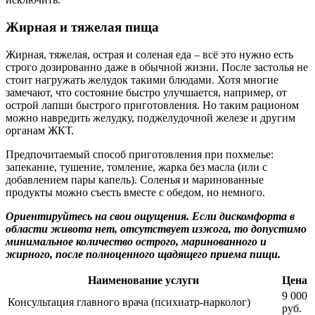
Жирная и тяжелая пища
Жирная, тяжелая, острая и соленая еда – всё это нужно есть
строго дозированно даже в обычной жизни. После застолья не
стоит нагружать желудок такими блюдами. Хотя многие
замечают, что состояние быстро улучшается, например, от
острой лапши быстрого приготовления. Но таким рационом
можно навредить желудку, поджелудочной железе и другим
органам ЖКТ.
Предпочитаемый способ приготовления при похмелье:
запекание, тушение, томление, жарка без масла (или с
добавлением пары капель). Соленья и маринованные
продукты можно съесть вместе с обедом, но немного.
Ориентируйтесь на свои ощущения. Если дискомфорта в
области живота нет, отсутствует изжога, то допустимо
минимальное количество острого, маринованного и
жирного, после полноценного щадящего приема пищи.
Наименование услуги
Цена
9 000
Консультация главного врача (психиатр-нарколог)
руб.