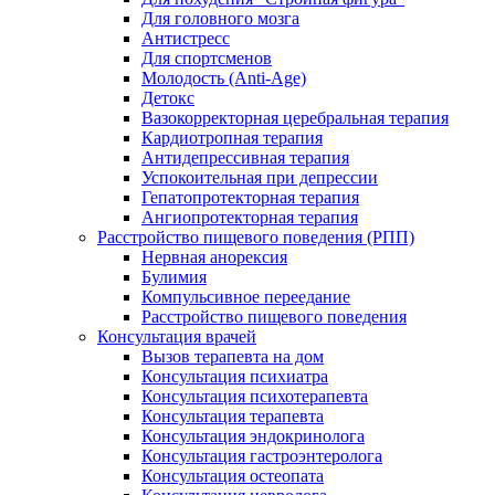
Для головного мозга
Антистресс
Для спортсменов
Молодость (Anti-Age)
Детокс
Вазокорректорная церебральная терапия
Кардиотропная терапия
Антидепрессивная терапия
Успокоительная при депрессии
Гепатопротекторная терапия
Ангиопротекторная терапия
Расстройство пищевого поведения (РПП)
Нервная анорексия
Булимия
Компульсивное переедание
Расстройство пищевого поведения
Консультация врачей
Вызов терапевта на дом
Консультация психиатра
Консультация психотерапевта
Консультация терапевта
Консультация эндокринолога
Консультация гастроэнтеролога
Консультация остеопата