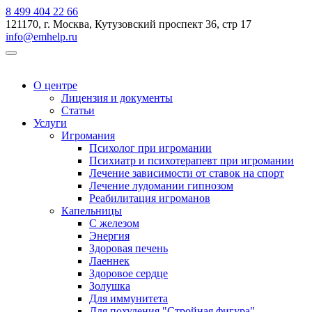
8 499 404 22 66
121170, г. Москва, Кутузовский проспект 36, стр 17
info@emhelp.ru
О центре
Лицензия и документы
Статьи
Услуги
Игромания
Психолог при игромании
Психиатр и психотерапевт при игромании
Лечение зависимости от ставок на спорт
Лечение лудомании гипнозом
Реабилитация игроманов
Капельницы
С железом
Энергия
Здоровая печень
Лаеннек
Здоровое сердце
Золушка
Для иммунитета
Для похудения "Стройная фигура"