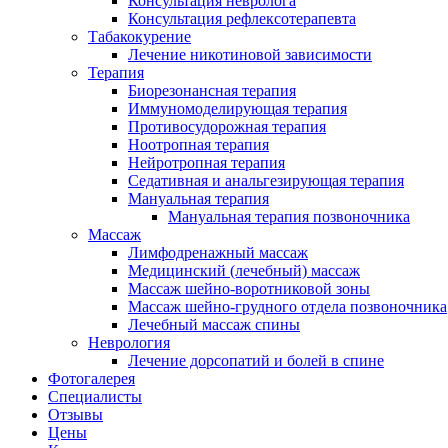
Консультация невролога
Консультация рефлексотерапевта
Табакокурение
Лечение никотиновой зависимости
Терапия
Биорезонансная терапия
Иммуномоделирующая терапия
Противосудорожная терапия
Ноотропная терапия
Нейротропная терапия
Седативная и анальгезирующая терапия
Мануальная терапия
Мануальная терапия позвоночника
Массаж
Лимфодренажный массаж
Медицинский (лечебный) массаж
Массаж шейно-воротниковой зоны
Массаж шейно-грудного отдела позвоночника
Лечебный массаж спины
Неврология
Лечение дорсопатий и болей в спине
Фотогалерея
Специалисты
Отзывы
Цены