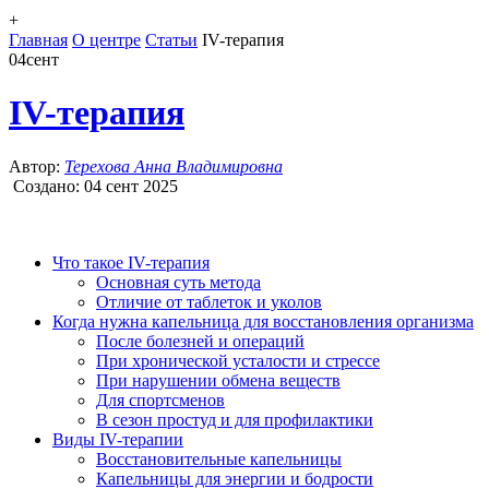
+
Главная
О центре
Статьи
IV-терапия
04
сент
IV-терапия
Автор:
Терехова Анна Владимировна
Создано:
04 сент 2025
Что такое IV-терапия
Основная суть метода
Отличие от таблеток и уколов
Когда нужна капельница для восстановления организма
После болезней и операций
При хронической усталости и стрессе
При нарушении обмена веществ
Для спортсменов
В сезон простуд и для профилактики
Виды IV-терапии
Восстановительные капельницы
Капельницы для энергии и бодрости