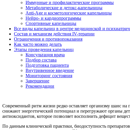
Иммунные и профилактические программы
Метаболические и детокс-капельницы
Anti-Age и косметологические капельницы
Нейро- и кардиопрограммы
Спортивные капельницы
Все виды капельниц в центре медицинской и психиатри
Состав и механизм действия IV-терапии
Ограничения и противопоказания
Как часто можно делать
Этапы проведения капельниц
Консультация врача
Подбор состава
Подготовка пациента
Внутривенное введение
Мониторинг состояния
Завершение
Рекомендации
Современный ритм жизни редко оставляет организму шанс на 
снижают энергетический потенциал и перегружают органы дето
антиоксидантов, которое позволяет восполнить дефицит вещест
По данным клинической практики, биодоступность препаратов п