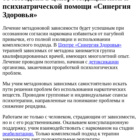
психиатрической помощи «Синергия
Здоровья»
Лечение метадоновой зависимости будет успешным при
осознанном согласии наркомана избавиться от пагубной
привычки, его полной изоляции и использовании
комплексного подхода. В
Центре «Синергия Здоровья»
терапией зависимых от метадона занимается группа
квалифицированных врачей, имеющих многолетний опыт.
Лечение проводим поэтапно, начиная с
детоксикации
организма, заканчивая проработкой психологических
проблем.
Мы учим метадоновых зависимых самостоятельно искать
пути решения проблем без использования наркотических
веществ. Проводим групповые и индивидуальные сеансы
психотерапии, направленные на понимание проблемы и
снижение рецидива.
Работаем не только с человеком, страдающим от зависимости,
но и с его родственниками. Оказываем консультационную
поддержку, учим взаимодействовать с наркоманом на стадии
реабилитации.
Только комплексный подход к терапии
зависимости дает положительные результаты.