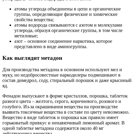
атомы углерода объединены в цепи и органические
группы, определяющие физические и химические
свойства вещества;
атомы водорода связываются с азотом и молекулами
углерода, образуя органические группы, в том числе
метиловые;
азот – основное соединение наркотика, которое
представлено в виде аминогруппы.
Как выглядит метадон
Для производства метадона в основном используют мел и
муку, но недобросовестные наркодилеры подмешивают в
состав димедрол, соду, стиральный порошок и даже крысиный
яд.
Фенадон выпускают в форме кристаллов, порошка, таблеток
разного цвета – желтого, серого, коричневого, розового и
голубого. Из-за окрашивания вещества на производстве
выявить токсичные вещества в составе по цвету невозможно.
Вещество в виде таблеток и порошка как правило имеет
горьковатый привкус и ненавязчивый лимонный аромат. В
одной таблетке метадона содержится около 40 мг
действующего вещества.