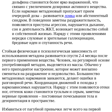
дольфина становится более ярко выраженной, что
связано с увеличением дозировки активного вещества.
Если наркоман метадоновый пропускает прием
очередной дозы – развивается
ломка
или абстинентный
синдром. В поведении заметны раздражительность,
появляются приступы агрессии, нарушается дыхание,
сон и деятельность ЖКТ, возникает недовольство собой
и собственной жизнью. Наряду с этими проявлениями
нередки слуховые и зрительные галлюцинации,
бредовые идеи и спутанность речи.
Стойкая физическая и психологическая зависимость от
использования метадона развивается спустя 2-4 месяца после
первого применения вещества. Человек, на регулярной основе
употребляющий метадон, выделяется из массы. Обычно у
него приподнятое настроение, которое может внезапно
смениться на раздражение и недовольство. Большинство
метадоновых наркоманов заикаются, делают ошибки в
разговорной речи. Координация движений и походка у
наркозависимых нарушается. Наряду с этим появляются отеки
ног, оттенок кожи становится тусклым и серым, заметны
нервные проявления – постоянные почесывания тела и
дезориентация в пространстве.
Избавиться от пагубной привычки легче всего на первой