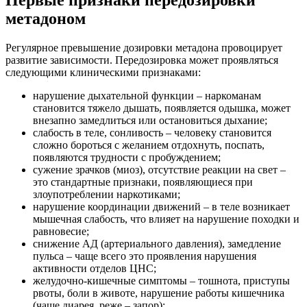
Первые признаки передозировки
метадоном
Регулярное превышение дозировки метадона провоцирует
развитие зависимости. Передозировка может проявляться
следующими клиническими признаками:
нарушение дыхательной функции – наркоманам
становится тяжело дышать, появляется одышка, может
внезапно замедлиться или остановиться дыхание;
слабость в теле, сонливость – человеку становится
сложно бороться с желанием отдохнуть, поспать,
появляются трудности с пробуждением;
сужение зрачков (миоз), отсутствие реакции на свет –
это стандартные признаки, появляющиеся при
злоупотреблении наркотиками;
нарушение координации движений – в теле возникает
мышечная слабость, что влияет на нарушение походки и
равновесие;
снижение АД (артериального давления), замедление
пульса – чаще всего это проявления нарушения
активности отделов ЦНС;
желудочно-кишечные симптомы – тошнота, приступы
рвоты, боли в животе, нарушение работы кишечника
(чаще диарея, реже – запор);