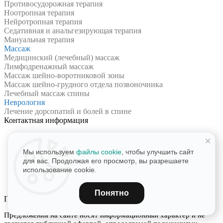
Противосудорожная терапия
Ноотропная терапия
Нейротропная терапия
Седативная и анальгезирующая терапия
Мануальная терапия
Массаж
Медицинский (лечебный) массаж
Лимфодренажный массаж
Массаж шейно-воротниковой зоны
Массаж шейно-грудного отдела позвоночника
Лечебный массаж спины
Неврология
Лечение дорсопатий и болей в спине
Контактная информация
121170, г. Москва, Кутузовский проспект 36, стр 17
+
Положение на карте
Мы используем
файлы cookie
, чтобы улучшить сайт
8 499 404 22 66
(24/7)
для вас. Продолжая его просмотр, вы разрешаете
info@emhelp.ru
использование cookie.
Политика обработки персональных данных
Пользовательское соглашение
Понятно
Правовая информация
Предложения на сайте носят информационный характер и не