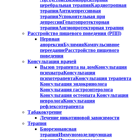
церебральная терапия
Кардиотропная
терапия
Антидепрессивная
терапия
Успокоительная при
депрессии
Гепатопротекторная
терапия
Ангиопротекторная терапия
Расстройство пищевого поведения (РПП)
Нервная
анорексия
Булимия
Компульсивное
переедание
Расстройство пищевого
поведения
Консультация врачей
Вызов терапевта на дом
Консультация
психиатра
Консультация
психотерапевта
Консультация терапевта
Консультация эндокринолога
Консультация гастроэнтеролога
Консультация остеопата
Консультация
невролога
Консультация
рефлексотерапевта
Табакокурение
Лечение никотиновой зависимости
Терапия
Биорезонансная
терапия
Иммуномоделирующая