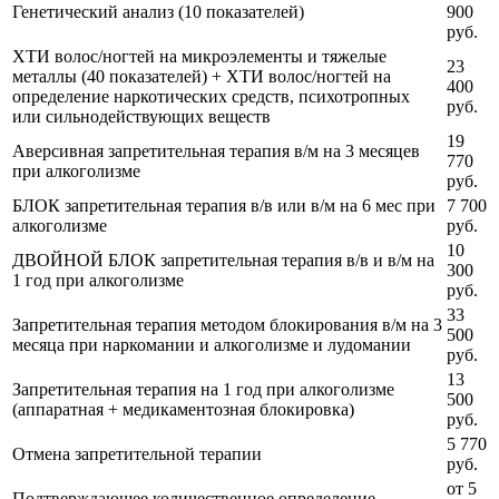
Генетический анализ (10 показателей)
900
руб.
ХТИ волос/ногтей на микроэлементы и тяжелые
23
металлы (40 показателей) + ХТИ волос/ногтей на
400
определение наркотических средств, психотропных
руб.
или сильнодействующих веществ
19
Аверсивная запретительная терапия в/м на 3 месяцев
770
при алкоголизме
руб.
БЛОК запретительная терапия в/в или в/м на 6 мес при
7 700
алкоголизме
руб.
10
ДВОЙНОЙ БЛОК запретительная терапия в/в и в/м на
300
1 год при алкоголизме
руб.
33
Запретительная терапия методом блокирования в/м на 3
500
месяца при наркомании и алкоголизме и лудомании
руб.
13
Запретительная терапия на 1 год при алкоголизме
500
(аппаратная + медикаментозная блокировка)
руб.
5 770
Отмена запретительной терапии
руб.
от 5
Подтверждающее количественное определение