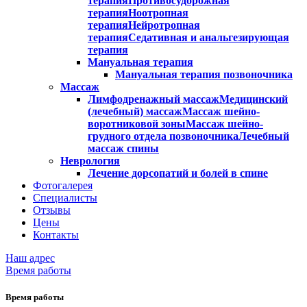
терапия
Противосудорожная
терапия
Ноотропная
терапия
Нейротропная
терапия
Седативная и анальгезирующая
терапия
Мануальная терапия
Мануальная терапия позвоночника
Массаж
Лимфодренажный массаж
Медицинский
(лечебный) массаж
Массаж шейно-
воротниковой зоны
Массаж шейно-
грудного отдела позвоночника
Лечебный
массаж спины
Неврология
Лечение дорсопатий и болей в спине
Фотогалерея
Специалисты
Отзывы
Цены
Контакты
Наш адрес
Время работы
Время работы