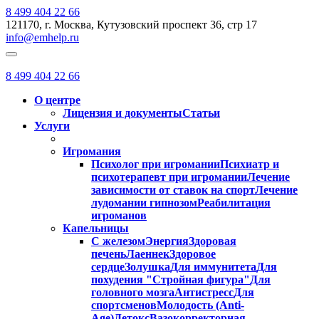
8 499 404 22 66
121170, г. Москва, Кутузовский проспект 36, стр 17
info@emhelp.ru
8 499 404 22 66
О центре
Лицензия и документы
Статьи
Услуги
Игромания
Психолог при игромании
Психиатр и
психотерапевт при игромании
Лечение
зависимости от ставок на спорт
Лечение
лудомании гипнозом
Реабилитация
игроманов
Капельницы
С железом
Энергия
Здоровая
печень
Лаеннек
Здоровое
сердце
Золушка
Для иммунитета
Для
похудения "Стройная фигура"
Для
головного мозга
Антистресс
Для
спортсменов
Молодость (Anti-
Age)
Детокс
Вазокорректорная