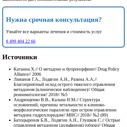
Нужна срочная консультация?
Узнайте все варианты лечения и стоимость услуг
8 499 404 22 66
Источники
Катаниа Х.// О метадоне и бупренорфине// Drug Policy
Alliance// 2006
Ливанов Г.А., Лодягин А.Н., Разина А.А.//
Благоприятный исход острого тяжелого отравления
метадоном (клиническое наблюдение)// Общая
реаниматология// 2018// №5
Андрющенко В.В., Калыш Н.М.// Структура
осложнений, причины летальности и клинико-
морфологические параллели при остром отравлении
метадона гидрохлоридом// МНС// 2018// №2 (89)
Батоцыренов Б.В., Лодягин А.Н., Глушков С.// Острые
отравления метадоном (дольфином) (обзор)// Общая