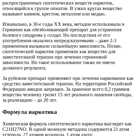
распространенных синтетических веществ наркотик,
относящийся к группе опиатов. В узких кругах вещество
называют камнем, крестом, металлом или медью.
Изначально, в 30-е годы XX века, метадон использовали в
Германии как обезболивающий препарат для устранения
болевого синдрома у солдат. Но последствия от его
употребления оказались непредсказуемыми – даже 2-3
применения вызывали сильнейшую зависимость. Позже,
синтетический наркотик применяли как вещество для
заместительной терапии при лечении героиновой
зависимости. Но такое использование также не имело
должного результата.
За рубежом препарат применяют при лечении наркомании как
средство заместительной терапии. На территории Российской
Федерации амидон запрещен. За хранение всего 0,2 граммов
вещества человеку грозит 15 лет реального лишения свободы,
за реализацию – до 20 лет.
Формула наркотика
Химическая формула синтетического наркотика выглядит как
C21H27NO. В одной молекуле метадона содержится 21 атом
углерода, 27 атомов водорода, 1 атом азота: