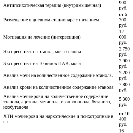
900
Антипсихотическая терапия (внутримышечная)
руб.
от 6
Размещение в дневном стационаре с питанием
300
руб.
12
Мотивация на лечение (интервенция)
000
руб.
2 750
Экспресс тест на этанол, моча / слюна
руб.
2 900
Экспресс тест на 10 видов ПАВ, моча
руб.
5 200
Анализ мочи на количественное содержание этанола.
руб.
7 800
Анализ крови на количественное содержание этанола.
руб.
Анализ мочи/крови на количественное содержание
5 300
этанола, ацетона, метанола, изопропанола, бутанола,
руб.
изобутанола
от 10
ХТИ мочи/крови на наркотические и психотропные в-
400
ва
руб.
16