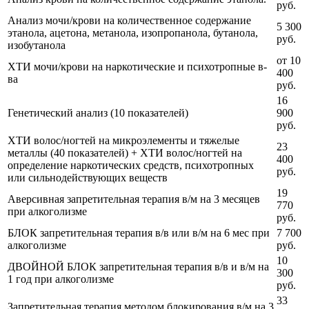
руб.
Анализ мочи/крови на количественное содержание
5 300
этанола, ацетона, метанола, изопропанола, бутанола,
руб.
изобутанола
от 10
ХТИ мочи/крови на наркотические и психотропные в-
400
ва
руб.
16
Генетический анализ (10 показателей)
900
руб.
ХТИ волос/ногтей на микроэлементы и тяжелые
23
металлы (40 показателей) + ХТИ волос/ногтей на
400
определение наркотических средств, психотропных
руб.
или сильнодействующих веществ
19
Аверсивная запретительная терапия в/м на 3 месяцев
770
при алкоголизме
руб.
БЛОК запретительная терапия в/в или в/м на 6 мес при
7 700
алкоголизме
руб.
10
ДВОЙНОЙ БЛОК запретительная терапия в/в и в/м на
300
1 год при алкоголизме
руб.
33
Запретительная терапия методом блокирования в/м на 3