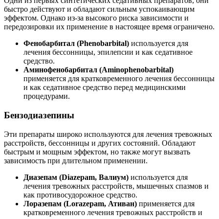
Одни из первых синтетических седативных препаратов, они
быстро действуют и обладают сильным успокаивающим
эффектом. Однако из-за высокого риска зависимости и
передозировки их применение в настоящее время ограничено.
Фенобарбитал (Phenobarbital)
используется для
лечения бессонницы, эпилепсии и как седативное
средство.
Аминофенобарбитал (Aminophenobarbital)
применяется для кратковременного лечения бессонницы
и как седативное средство перед медицинскими
процедурами.
Бензодиазепины
Эти препараты широко используются для лечения тревожных
расстройств, бессонницы и других состояний. Обладают
быстрым и мощным эффектом, но также могут вызвать
зависимость при длительном применении.
Диазепам (Diazepam, Валиум)
используется для
лечения тревожных расстройств, мышечных спазмов и
как противосудорожное средство.
Лоразепам (Lorazepam, Ативан)
применяется для
кратковременного лечения тревожных расстройств и