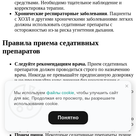
средствами. Необходимо тщательное наблюдение и
корректировка терапии.
Хронические респираторные заболевания
. Пациенты
с ХОЗЛ и другими хроническими заболеваниями легких
должны использовать седативные препараты с
осторожностью из-за риска угнетения дыхания.
Правила приема седативных
препаратов
Следуйте рекомендациям врача.
Прием седативных
препаратов должен проводиться строго по назначению
врача. Никогда не превышайте предписанную дозировку
и не продлевайте курс лечения без консультации с
+
врачом.
Время приема.
Принимайте седативные препараты в то
Мы используем
файлы cookie
, чтобы улучшить сайт
время суток, которое указано в инструкции или
для вас. Продолжая его просмотр, вы разрешаете
рекомендовано врачом. Например, препараты для
использование cookie.
улучшения сна следует принимать перед сном.
Не смешивайте с алкоголем.
Никогда не употребляйте
Понятно
алкоголь вместе с седативными препаратами, так как это
может усилить их угнетающее действие на центральную
нервную систему и привести к опасным последствиям.
Прием пищи.
Некоторые седативные препараты лучше