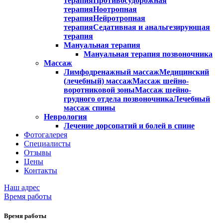
терапия
Противосудорожная
терапия
Ноотропная
терапия
Нейротропная
терапия
Седативная и анальгезирующая
терапия
Мануальная терапия
Мануальная терапия позвоночника
Массаж
Лимфодренажный массаж
Медицинский
(лечебный) массаж
Массаж шейно-
воротниковой зоны
Массаж шейно-
грудного отдела позвоночника
Лечебный
массаж спины
Неврология
Лечение дорсопатий и болей в спине
Фотогалерея
Специалисты
Отзывы
Цены
Контакты
Наш адрес
Время работы
Время работы