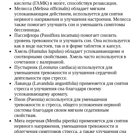
кислоты (ГАМК) в мозге, способствуя релаксации.
Мелисса (Melissa officinalis) обладает мягким
успокаивающим действием, используется для снятия
нервного напряжения и улучшения настроения. Мелисса
также помогает улучшить сон и уменьшить симптомы
бессонницы.
Пассифлора (Passiflora incarnata) помогает снизить
уровень тревожности и улучшить сон. Она используется
как в виде настоев, так и в форме таблеток и капсул.
Хмель (Humulus lupulus) обладает успокаивающими и
снотворными свойствами. Хмель часто используется в
сочетании с валерианой.
Пустырник (Leonurus cardiaca) используется для
уменьшения тревожности и улучшения сердечной
деятельности при стрессе.
Лаванда (Lavandula angustifolia) применяется для снятия
стресса и улучшения сна благодаря своему
успокаивающему аромату.
Пион (Paeonia) используется для уменьшения
тревожности и стресса, общего успокоения нервной
системы благодаря своим мягким седативным
свойствам.
Мята перечная (Mentha piperita) применяется для снятия
нервного напряжения, уменьшения тревожности и
облегчения симптомов стресса, а также улучшения сна