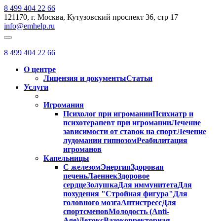
8 499 404 22 66
121170, г. Москва, Кутузовский проспект 36, стр 17
info@emhelp.ru
8 499 404 22 66
О центре
Лицензия и документы
Статьи
Услуги
Игромания
Психолог при игромании
Психиатр и
психотерапевт при игромании
Лечение
зависимости от ставок на спорт
Лечение
лудомании гипнозом
Реабилитация
игроманов
Капельницы
С железом
Энергия
Здоровая
печень
Лаеннек
Здоровое
сердце
Золушка
Для иммунитета
Для
похудения "Стройная фигура"
Для
головного мозга
Антистресс
Для
спортсменов
Молодость (Anti-
Age)
Детокс
Вазокорректорная