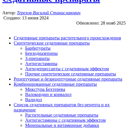
Автор:
Терехов Василий Станиславович
Создано:
13 июня 2024
Обновлено:
28 нояб 2025
Седативные препараты растительного происхождения
Синтетические седативные препараты
Барбитураты
Бензодиазепины
З-препараты
Антигистамины
Антидепрессанты с седативным эффектом
Прочие синтетические седативные препараты
Рецептурные и безрецептурные седативные препараты
Комбинированные седативные препараты
Микстура Бехтерева
Валокордин и корвалол
Валидол
Список седативных препаратов без рецепта и их
назначение
Растительные седативные препараты
Антигистамины с седативным эффектом
Минеральные и витаминные добавки