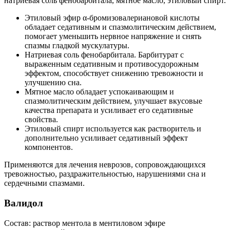
натриевая соль фенобарбитала, мятное масло, этиловый спирт.
Этиловый эфир α-бромизовалериановой кислоты
обладает седативным и спазмолитическим действием,
помогает уменьшить нервное напряжение и снять
спазмы гладкой мускулатуры.
Натриевая соль фенобарбитала. Барбитурат с
выраженным седативным и противосудорожным
эффектом, способствует снижению тревожности и
улучшению сна.
Мятное масло обладает успокаивающим и
спазмолитическим действием, улучшает вкусовые
качества препарата и усиливает его седативные
свойства.
Этиловый спирт используется как растворитель и
дополнительно усиливает седативный эффект
компонентов.
Применяются для лечения неврозов, сопровождающихся
тревожностью, раздражительностью, нарушениями сна и
сердечными спазмами.
Валидол
Состав: раствор ментола в ментиловом эфире