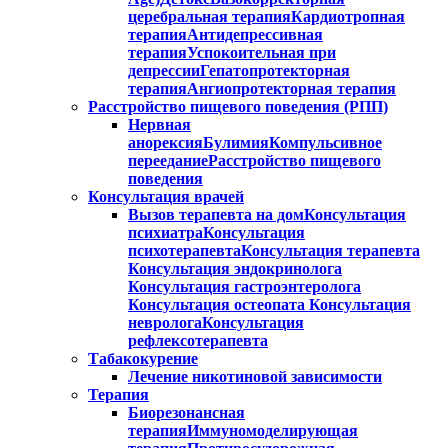
церебральная терапия
Кардиотропная
терапия
Антидепрессивная
терапия
Успокоительная при
депрессии
Гепатопротекторная
терапия
Ангиопротекторная терапия
Расстройство пищевого поведения (РПП)
Нервная
анорексия
Булимия
Компульсивное
переедание
Расстройство пищевого
поведения
Консультация врачей
Вызов терапевта на дом
Консультация
психиатра
Консультация
психотерапевта
Консультация терапевта
Консультация эндокринолога
Консультация гастроэнтеролога
Консультация остеопата
Консультация
невролога
Консультация
рефлексотерапевта
Табакокурение
Лечение никотиновой зависимости
Терапия
Биорезонансная
терапия
Иммуномоделирующая