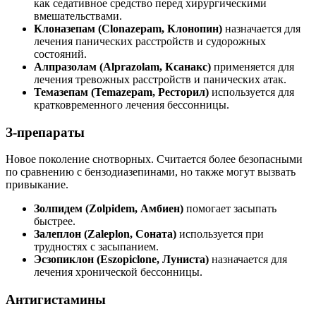
как седативное средство перед хирургическими
вмешательствами.
Клоназепам (Clonazepam, Клонопин)
назначается для
лечения панических расстройств и судорожных
состояний.
Алпразолам (Alprazolam, Ксанакс)
применяется для
лечения тревожных расстройств и панических атак.
Темазепам (Temazepam, Ресторил)
используется для
кратковременного лечения бессонницы.
З-препараты
Новое поколение снотворных. Считается более безопасными
по сравнению с бензодиазепинами, но также могут вызвать
привыкание.
Золпидем (Zolpidem, Амбиен)
помогает засыпать
быстрее.
Залеплон (Zaleplon, Соната)
используется при
трудностях с засыпанием.
Эсзопиклон (Eszopiclone, Луниста)
назначается для
лечения хронической бессонницы.
Антигистамины