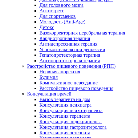
Для головного мозга
Антистресс
Для спортсменов
Молодость (Anti-Age)
Детокс
Вазокорректорная церебральная терапия
Кардиотропная терапия
Антидепрессивная терапия
Успокоительная при депрессии
Гепатопротекторная терапия
Ангиопротекторная терапия
Расстройство пищевого поведения (РПП)
Нервная анорексия
Булимия
Компульсивное переедание
Расстройство пищевого поведения
Консультация врачей
Вызов терапевта на дом
Консультация психиатра
Консультация психотерапевта
Консультация терапевта
Консультация эндокринолога
Консультация гастроэнтеролога
Консультация остеопата