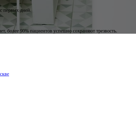
с первых дней.
лет, более 90% пациентов успешно сохраняют трезвость.
скве