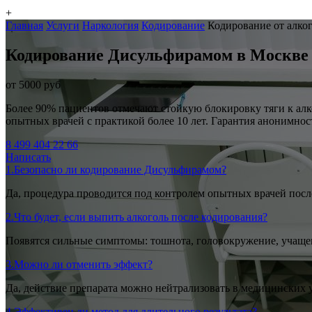
+
Главная
Услуги
Наркология
Кодирование
Кодирование от алко
Кодирование Дисульфирамом в Москве
от 5000 руб
Более 90% пациентов отмечают стойкую блокировку тяги к алк
опытных врачей с практикой более 10 лет. Гарантия анонимност
8 499 404 22 66
Написать
1.
Безопасно ли кодирование Дисульфирамом?
Да, процедура проводится под контролем опытных врачей посл
2.
Что будет, если выпить алкоголь после кодирования?
Появятся сильные симптомы: тошнота, головокружение, учащен
3.
Можно ли отменить эффект?
Да, действие препарата можно нейтрализовать в медицинских 
4.
Эффективен ли метод для длительного результата?