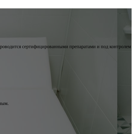
 проводится сертифицированными препаратами и под контролем
ным.