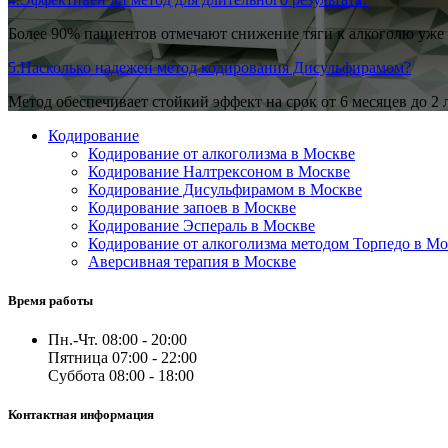
Более 90% пациентов отмечают снижение тяги к алкоголю уже 
5.
Насколько надежен метод кодирования Дисульфирамом?
Метод обеспечивает стойкий эффект на срок от 6 месяцев до 2 
Кодирование
Кодирование от алкоголизма в Москве
Кодирование Налтрексоном в Москве
Кодирование Дисульфирамом в Москве
Кодирование запоев в Москве
Кодирование Эспераль в Москве
Кодирование от алкоголизма методом Торпедо в Мо
Аверсивная терапия в Москве
Время работы
Пн.-Чт. 08:00 - 20:00
Пятница 07:00 - 22:00
Суббота 08:00 - 18:00
Контактная информация