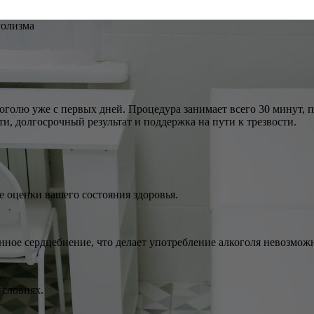
голизма
оголю уже с первых дней. Процедура занимает всего 30 минут,
и, долгосрочный результат и поддержка на пути к трезвости.
е оценки вашего состояния здоровья.
ное сердцебиение, что делает употребление алкоголя невозмож
условиях.