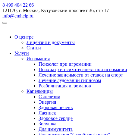
8 499 404 22 66
121170, г. Москва, Кутузовский проспект 36, стр 17
info@emhelp.ru
О центре
Лицензия и документы
Статьи
Услуги
Игромания
Психолог при игромании
Психиатр и психотерапевт при игромании
Лечение зависимости от ставок на спорт
Лечение лудомании гипнозом
Реабилитация игроманов
Капельницы
С железом
Энергия
Здоровая печень
Лаеннек
Здоровое сердце
Золушка
Для иммунитета
Для похудения "Стройная фигура"