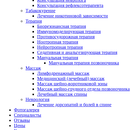
Консультация невролога
Консультация рефлексотерапевта
Табакокурение
Лечение никотиновой зависимости
Терапия
Биорезонансная терапия
Иммуномоделирующая терапия
Противосудорожная терапия
Ноотропная терапия
Нейротропная терапия
Седативная и анальгезирующая терапия
Мануальная терапия
Мануальная терапия позвоночника
Массаж
Лимфодренажный массаж
Медицинский (лечебный) массаж
Массаж шейно-воротниковой зоны
Массаж шейно-грудного отдела позвоночника
Лечебный массаж спины
Неврология
Лечение дорсопатий и болей в спине
Фотогалерея
Специалисты
Отзывы
Цены