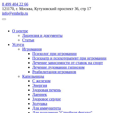
8 499 404 22 66
121170, г. Москва, Кутузовский проспект 36, стр 17
info@emhelp.ru
О центре
Лицензия и документы
Статьи
Услуги
Игромания
Психолог при игромании
Психиатр и психотерапевт при игромании
Лечение зависимости от ставок на спорт
Лечение лудомании гипнозом
Реабилитация игроманов
Капельницы
С железом
Энергия
Здоровая печень
Лаеннек
Здоровое сердце
Золушка
Для иммунитета
Для похудения "Стройная фигура"