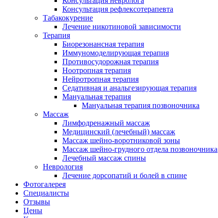
Консультация невролога
Консультация рефлексотерапевта
Табакокурение
Лечение никотиновой зависимости
Терапия
Биорезонансная терапия
Иммуномоделирующая терапия
Противосудорожная терапия
Ноотропная терапия
Нейротропная терапия
Седативная и анальгезирующая терапия
Мануальная терапия
Мануальная терапия позвоночника
Массаж
Лимфодренажный массаж
Медицинский (лечебный) массаж
Массаж шейно-воротниковой зоны
Массаж шейно-грудного отдела позвоночника
Лечебный массаж спины
Неврология
Лечение дорсопатий и болей в спине
Фотогалерея
Специалисты
Отзывы
Цены