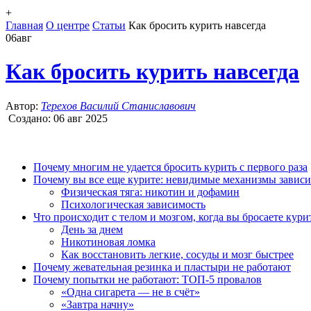
+
Главная
О центре
Статьи
Как бросить курить навсегда
06
авг
Как бросить курить навсегда
Автор:
Терехов Василий Станиславович
Создано:
06 авг 2025
Почему многим не удается бросить курить с первого раза
Почему вы все еще курите: невидимые механизмы завис
Физическая тяга: никотин и дофамин
Психологическая зависимость
Что происходит с телом и мозгом, когда вы бросаете кури
День за днем
Никотиновая ломка
Как восстановить легкие, сосуды и мозг быстрее
Почему жевательная резинка и пластыри не работают
Почему попытки не работают: ТОП-5 провалов
«Одна сигарета — не в счёт»
«Завтра начну»