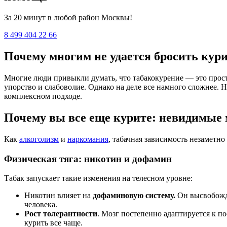
За 20 минут в любой район Москвы!
8 499 404 22 66
Почему многим не удается бросить кури
Многие люди привыкли думать, что табакокурение — это прост
упорство и слабоволие. Однако на деле все намного сложнее. 
комплексном подходе.
Почему вы все еще курите: невидимые
Как
алкоголизм
и
наркомания
, табачная зависимость незаметн
Физическая тяга: никотин и дофамин
Табак запускает такие изменения на телесном уровне:
Никотин влияет на
дофаминовую систему.
Он высвобожда
человека.
Рост толерантности
. Мозг постепенно адаптируется к 
курить все чаще.