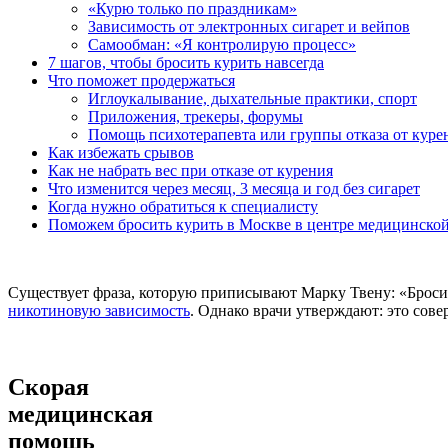
«Курю только по праздникам»
Зависимость от электронных сигарет и вейпов
Самообман: «Я контролирую процесс»
7 шагов, чтобы бросить курить навсегда
Что поможет продержаться
Иглоукалывание, дыхательные практики, спорт
Приложения, трекеры, форумы
Помощь психотерапевта или группы отказа от куре
Как избежать срывов
Как не набрать вес при отказе от курения
Что изменится через месяц, 3 месяца и год без сигарет
Когда нужно обратиться к специалисту
Поможем бросить курить в Москве в центре медицинско
Существует фраза, которую приписывают Марку Твену: «Бросит
никотиновую зависимость
. Однако врачи утверждают: это сов
Скорая
медицинская
помощь